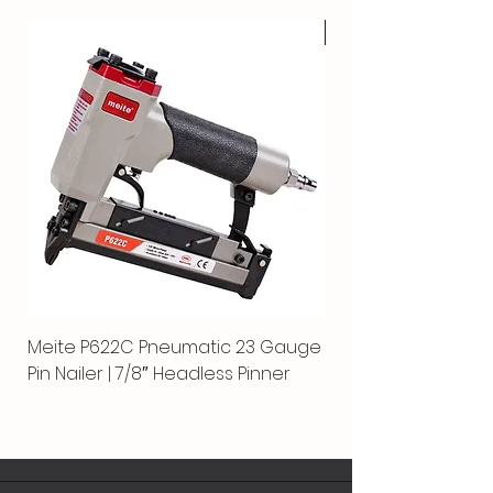
HOT
Meite P622C Pneumatic 23 Gauge
Meite MPN-440K-S |
Pin Nailer | 7/8″ Headless Pinner
automático separ