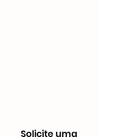
Air Inlet
G1/4(PF1/4Female
thread)
Fluid Inlet
G1/2(PF1/2Female
thread)
Fluid Outlet
Gc3/8(PT3/8Male
thread)
Weight
3.5kg
Size(mm)
290 x 230 x 300
Solicite uma