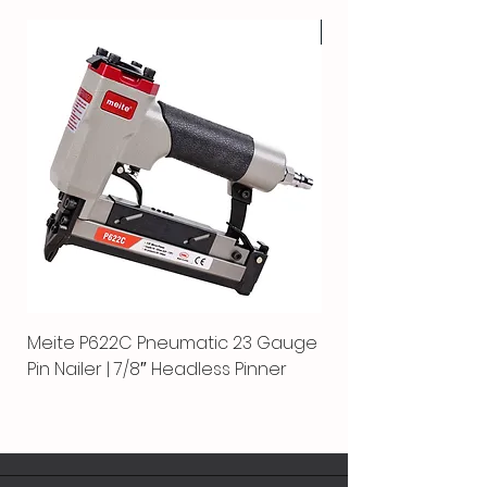
HOT
Meite P622C Pneumatic 23 Gauge
Meite MPN-440K-S |
Pin Nailer | 7/8″ Headless Pinner
automático separ