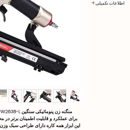
اطلاعات تکمیلی
2.5 kg
372 × 83 × 272 mm
Length: 5/8″ – 1 1/
(16mm – 38mm)
Width: 0.063″ (1.6
Crown: 1″ (26.4mm
Thickness: 0.055″
(1.4mm)
140 PCS
85-120 PSI
1/4″ NPT
برای عملکرد و قابلیت اطمینان برتر در 
OEM
این ابزار همه کاره دارای طراحی سبک وزن