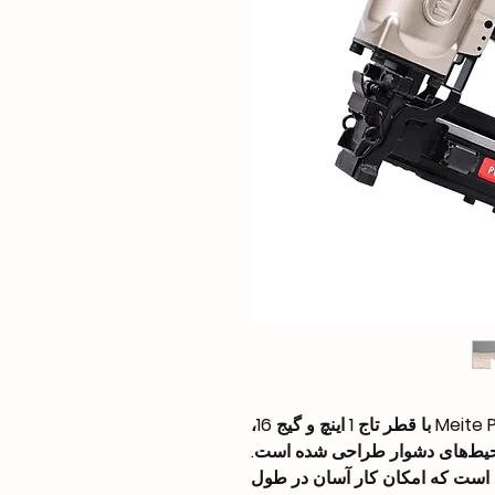
منگنه زن پنوماتیکی سنگین Meite PW2638-L با قطر تاج 1 اینچ و گیج 16،
محیط‌های دشوار طراحی شده است.
 است که امکان کار آسان در طول