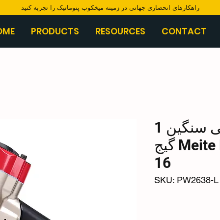
​راهکارهای انحصاری جهانی در زمینه میخکوب پنوماتیک را تجربه کنید
OME
PRODUCTS
RESOURCES
CONTACT
منگنه زن پنوماتیکی سنگین 1
اینچی Meite PW2638-L گیج
16
SKU: PW2638-L