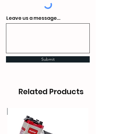
Leave us a message...
Submit
Related Products
OT