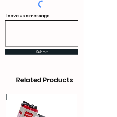
Leave us a message...
Submit
Related Products
OT