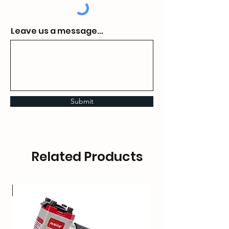
Leave us a message...
Submit
Related Products
OT