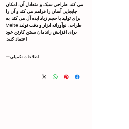
می کند. طراحی سبک و متعادل آن، امکان
جابجایی آسان را فراهم می کند و آن را
برای تولید با حجم زیاد ایده آل می کند. به
طراحی نوآورانه ابزار و دقت تولید Meite
برای افزایش راندمان بستن کارتن خود
اعتماد کنید.
اطلاعات تکمیلی
2.15 kg
Weight
342 × 115 × 220 mm
Dimensions
Length: 7/8″ (22mm)
Nail
Width: 0.091″
Compatibility
(2.3mm)
Crown: 1 3/8″
(34.7mm)
Thickness: 0.035″