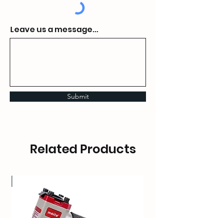
Leave us a message...
Submit
Related Products
OT