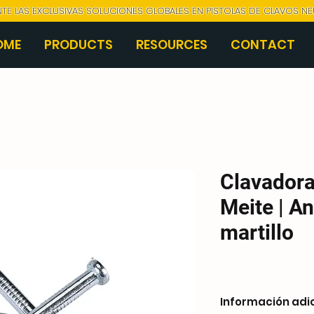
NTE LAS EXCLUSIVAS SOLUCIONES GLOBALES EN PISTOLAS DE CLAVOS N
OME
PRODUCTS
RESOURCES
CONTACT
Clavador
Meite | An
martillo
Información adi