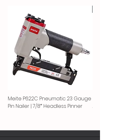
CALIENTE
Meite P622C Pneumatic 23 Gauge
Meite MPN-440K-S |
Pin Nailer | 7/8″ Headless Pinner
Automática Separ