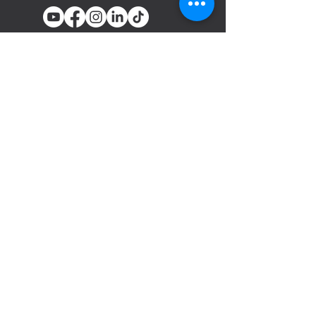
You email
Subscribe
المنتجات
أدوات تثبيت المسامير والدباسات
الهوائية
السحابات
مسدسات الرش