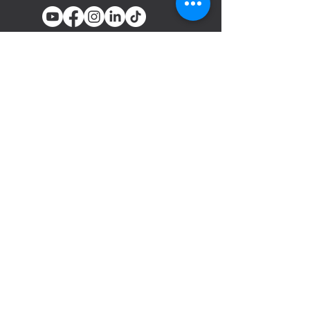
You email
Subscribe
المنتجات
أدوات تثبيت المسامير والدباسات
الهوائية
السحابات
مسدسات الرش