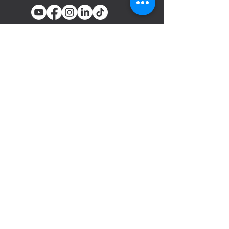
You email
Subscribe
المنتجات
أدوات تثبيت المسامير والدباسات
الهوائية
السحابات
مسدسات الرش