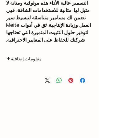
التسمير عالية الأداء هذه موثوقية ومتانة لا
مثيل لها. مثالية للاستخدامات الشاقة، فهي
تضمن لك مسامير متناسقة لتبسيط سير
العمل وزيادة الإنتاجية. ثق في أدوات Meite
لتوفير حلول التثبيت المتميزة التي تحتاجها
شركتك للحفاظ على المعايير الاحترافية.
معلومات إضافية
5.67 kg
Weight
370 × 159 × 420 mm
Dimensions
Length: 2 1/2″ – 4″
Nail
(65mm – 100mm)
Compatibility
Head Diameter: 0.256″
– 0.295″ (6.5mm –
7.5mm)
Shank Diameter: 0.099″